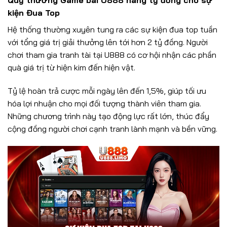
Quỹ thưởng Game bài U888 hàng tỷ đồng cho sự
kiện Đua Top
Hệ thống thường xuyên tung ra các sự kiện đua top tuần
với tổng giá trị giải thưởng lên tới hơn 2 tỷ đồng. Người
chơi tham gia tranh tài tại U888 có cơ hội nhận các phần
quà giá trị từ hiện kim đến hiện vật.
Tỷ lệ hoàn trả cược mỗi ngày lên đến 1,5%, giúp tối ưu
hóa lợi nhuận cho mọi đối tượng thành viên tham gia.
Những chương trình này tạo động lực rất lớn, thúc đẩy
cộng đồng người chơi cạnh tranh lành mạnh và bền vững.