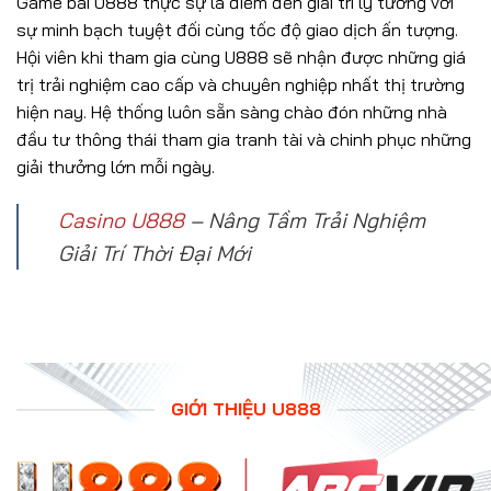
Game bài U888 thực sự là điểm đến giải trí lý tưởng với
sự minh bạch tuyệt đối cùng tốc độ giao dịch ấn tượng.
Hội viên khi tham gia cùng U888 sẽ nhận được những giá
trị trải nghiệm cao cấp và chuyên nghiệp nhất thị trường
hiện nay. Hệ thống luôn sẵn sàng chào đón những nhà
đầu tư thông thái tham gia tranh tài và chinh phục những
giải thưởng lớn mỗi ngày.
Casino U888
– Nâng Tầm Trải Nghiệm
Giải Trí Thời Đại Mới
GIỚI THIỆU U888