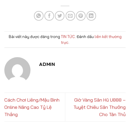
Bài viết này được đăng trong
TIN TỨC
. Đánh dấu
liên kết thường
trực
.
ADMIN
Cách Chơi Liêng/Mậu Binh
Giờ Vàng Săn Hũ U888 –
Online Nâng Cao Tỷ Lệ
Tuyệt Chiêu Săn Thưởng
Thắng
Cho Tân Thủ