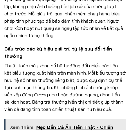
lập, không chịu ảnh hưởng bởi lịch sử của những lượt
chơi trước. Mỗi giây trôi qua, phần mềm chạy hàng triệu
phép tính phức tạp để bảo đảm tính khách quan. Người
chơi kích hoạt nút quay sẽ ngay lập tức nhận về kết quả
ngẫu nhiên từ hệ thống.
Cấu trúc các ký hiệu giải trí, tỷ lệ quy đổi tiền
thưởng
Thuật toán máy xèng nổ hũ tự động đối chiếu các liên
kết biểu tượng xuất hiện trên màn hình. Mỗi biểu tượng sở
hữu hệ số nhân thưởng riêng biệt, được quy định cụ thể
tại danh mục thông tin. Khi những hình ảnh trùng khớp
sắp xếp đúng đường dọc hoặc đường ngang, dòng tiền
sẽ kích hoạt. Bảng trả thưởng hiển thị chi tiết giúp thành
viên dễ dàng tính toán chiến thuật săn hũ hiệu quả.
Xem thêm
Mẹo Bắn Cá Ăn Tiền Thật - Chiến