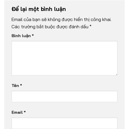
Để lại một bình luận
Email của bạn sẽ không được hiển thị công khai.
Các trường bắt buộc được đánh dấu
*
Bình luận
*
Tên
*
Email
*