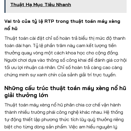
Thuật Hạ Mục Tiêu Nhanh
Vai trò của tỷ lệ RTP trong thuật toán máy xèng
nổ hũ
Thuật toán cài đặt chỉ số hoàn trả biểu thị mức độ thanh
toán dài hạn. Tỷ lệ phần trăm này cam kết lượng tiền
thưởng quay vòng một cách khoa học cho cộng đồng.
Người chơi dựa vào thông số công khai để đánh giá cơ hội
tối ưu lợi nhuận cá nhân. Chỉ số hoàn trả càng cao càng
chứng minh sự xanh chín của sảnh giải trí trực tuyến.
Những cấu trúc thuật toán máy xèng nổ hũ
giải thưởng lớn
Thuật toán máy xèng nổ hũ phân chia cơ chế vận hành
thành nhiều trường phái công nghệ khác nhau. Hệ thống
tự động thiết lập phương thức tích lũy quỹ thưởng riêng
biệt cho từng dòng sản phẩm. Việc am hiểu nguyên lý