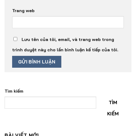
Trang web
Lưu tên của tôi, email, và trang web trong
trình duyệt này cho lần bình luận kế tiếp của tôi.
Tìm kiếm
TÌM
KIẾM
BÀI VIẾT MỚI