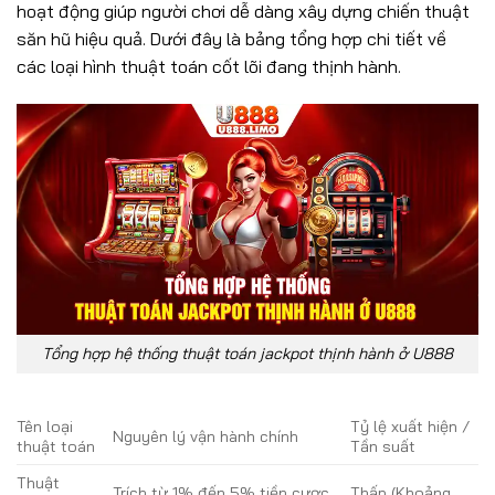
hoạt động giúp người chơi dễ dàng xây dựng chiến thuật
săn hũ hiệu quả. Dưới đây là bảng tổng hợp chi tiết về
các loại hình thuật toán cốt lõi đang thịnh hành.
Tổng hợp hệ thống thuật toán jackpot thịnh hành ở U888
Tên loại
Tỷ lệ xuất hiện /
Nguyên lý vận hành chính
thuật toán
Tần suất
Thuật
Trích từ 1% đến 5% tiền cược
Thấp (Khoảng