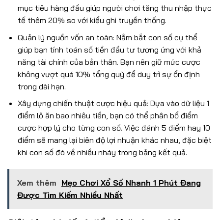
mục tiêu hàng đầu giúp người chơi tăng thu nhập thực
tế thêm 20% so với kiểu ghi truyền thống.
Quản lý nguồn vốn an toàn: Nắm bắt con số cụ thể
giúp bạn tính toán số tiền đầu tư tương ứng với khả
năng tài chính của bản thân. Bạn nên giữ mức cược
không vượt quá 10% tổng quỹ để duy trì sự ổn định
trong dài hạn.
Xây dựng chiến thuật cược hiệu quả: Dựa vào dữ liệu 1
điểm lô ăn bao nhiêu tiền, bạn có thể phân bổ điểm
cược hợp lý cho từng con số. Việc đánh 5 điểm hay 10
điểm sẽ mang lại biên độ lợi nhuận khác nhau, đặc biệt
khi con số đó về nhiều nháy trong bảng kết quả.
Xem thêm
Mẹo Chơi Xổ Số Nhanh 1 Phút Đang
Được Tìm Kiếm Nhiều Nhất