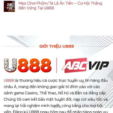
có
Mẹo Chơi Phỏm/Tá Lả Ăn Tiền – Cơ Hội Thắng
Biết
Chiêu
Máy
bình
26
Săn
Xèng
luận
Bền Vững Tại U888
Th6
Thưởng
Nổ
ở
Cho
Hũ
Cách
Không
Tân
–
Chơi
có
Thủ
Giải
Liêng/Mậu
bình
Mã
Binh
luận
Cơ
Online
ở
Chế
Nâng
Mẹo
Trúng
Cao
Chơi
Lớn
Tỷ
Phỏm/Tá
Lệ
Lả
Thắng
Ăn
GIỚI THIỆU U888
Tiền
–
Cơ
Hội
Thắng
Bền
Vững
Tại
U888
U888
là thương hiệu cá cược trực tuyến uy tín hàng đầu
châu Á, mang đến không gian giải trí đỉnh cao với các
sảnh game Casino, Thể thao, Nổ hũ và Bắn cá đẳng cấp.
Chúng tôi cam kết bảo mật tuyệt đối, nạp rút siêu tốc và
mang lại trải nghiệm minh bạch, công bằng cho mọi hội
viên. Đăng ký U888 ngay hôm nay để nhận hàng ngàn ưu