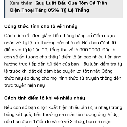
Xem thêm
Quy Luật Bầu Cua Tôm Cá Trên
Điện Thoại Tăng 85% Tỷ Lệ Thắng
Công thức tính cho lô về 1 nháy
Cách tính rất đơn giản: Tiền thắng bằng số điểm cược
nhân với tỷ lệ trả thưởng của nhà cái. Nếu bạn đánh 10
điểm với tỷ lệ 1 ăn 99, tổng thu về là 990.000đ. Đây là
con số ấn tượng cho thấy 1 điểm lô ăn bao nhiêu tiền ảnh
hưởng trực tiếp đến túi tiền của bạn. Hãy luôn kiểm tra tỷ
lệ trước khi đặt để đảm bảo quyền lợi tốt nhất. Công
thức này áp dụng cho mọi hình thức từ truyền thống đến
trực tuyến hiện nay.
Cách tính điểm lô khi về nhiều nháy
Nếu con số bạn chọn xuất hiện nhiều lần (2, 3 nháy) trong
bảng kết quả, tiền thưởng sẽ nhân lên tương ứng. Ví dụ,
nếu bạn đánh 1 điểm lô và nó về 2 nháy, bạn sẽ nhận