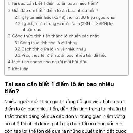
Tại sao cần biết 1 điểm lô ăn bao nhiêu tiền?
Giải đáp chi tiết 1 điểm lô ăn bao nhiêu tiền?
Tỷ lệ tại miền Bắc (XSMB) thu hút 80 triệu người chơi
Tỷ lệ tại miền Trung và miền Nam (XSMT – XSMN) lợi
nhuận cao
Công thức tính tiền thắng lô chuẩn xác nhất
Công thức tính cho lô về 1 nháy
Cách tính điểm lô khi về nhiều nháy
Ví dụ thực tế 1 điểm lô ăn bao nhiêu tiền dễ hiểu
Mẹo tính nhanh cho người mới bắt đầu
Kết luận
Tại sao cần biết 1 điểm lô ăn bao nhiêu
tiền?
Nhiều người mới tham gia thường bỏ qua việc tính toán 1
điểm lô ăn bao nhiêu tiền, dẫn đến tình trạng lợi nhuận bị
thất thoát đáng kể qua các đơn vị trung gian. Nắm vững
cơ chế tài chính không chỉ giúp bạn tối ưu dòng vốn mà
còn tạo lợi thế lớn để đưa ra những quyết định đặt cược