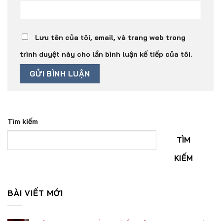
Lưu tên của tôi, email, và trang web trong
trình duyệt này cho lần bình luận kế tiếp của tôi.
Tìm kiếm
TÌM
KIẾM
BÀI VIẾT MỚI