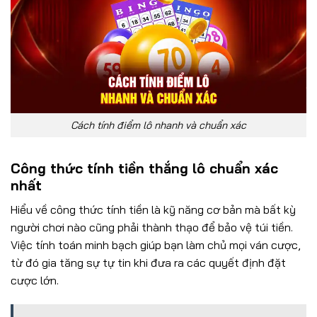
Cách tính điểm lô nhanh và chuẩn xác
Công thức tính tiền thắng lô chuẩn xác
nhất
Hiểu về công thức tính tiền là kỹ năng cơ bản mà bất kỳ
người chơi nào cũng phải thành thạo để bảo vệ túi tiền.
Việc tính toán minh bạch giúp bạn làm chủ mọi ván cược,
từ đó gia tăng sự tự tin khi đưa ra các quyết định đặt
cược lớn.