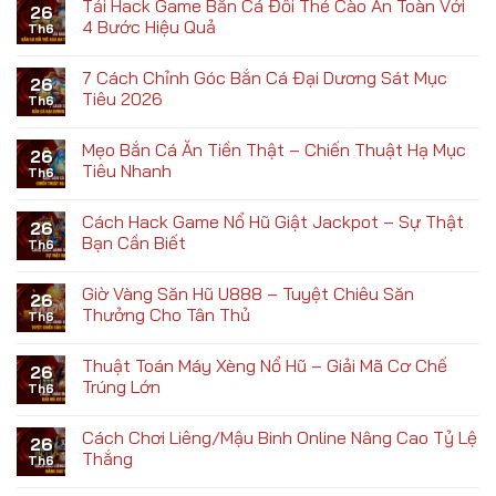
Tải Hack Game Bắn Cá Đổi Thẻ Cào An Toàn Với
26
4 Bước Hiệu Quả
Th6
Không
có
7 Cách Chỉnh Góc Bắn Cá Đại Dương Sát Mục
bình
26
luận
Tiêu 2026
Th6
ở
Tải
Không
Hack
có
Mẹo Bắn Cá Ăn Tiền Thật – Chiến Thuật Hạ Mục
Game
bình
26
Bắn
luận
Tiêu Nhanh
Th6
Cá
ở
Đổi
7
Không
Thẻ
Cách
có
Cách Hack Game Nổ Hũ Giật Jackpot – Sự Thật
Cào
Chỉnh
bình
26
An
Góc
luận
Bạn Cần Biết
Th6
Toàn
Bắn
ở
Với
Cá
Mẹo
Không
4
Đại
Bắn
có
Giờ Vàng Săn Hũ U888 – Tuyệt Chiêu Săn
Bước
Dương
Cá
bình
26
Hiệu
Sát
Ăn
luận
Thưởng Cho Tân Thủ
Th6
Quả
Mục
Tiền
ở
Tiêu
Thật
Cách
Không
2026
–
Hack
có
Thuật Toán Máy Xèng Nổ Hũ – Giải Mã Cơ Chế
Chiến
Game
bình
26
Thuật
Nổ
luận
Trúng Lớn
Th6
Hạ
Hũ
ở
Mục
Giật
Giờ
Không
Tiêu
Jackpot
Vàng
có
Cách Chơi Liêng/Mậu Binh Online Nâng Cao Tỷ Lệ
Nhanh
–
Săn
bình
26
Sự
Hũ
luận
Thắng
Th6
Thật
U888
ở
Bạn
–
Thuật
Không
Cần
Tuyệt
Toán