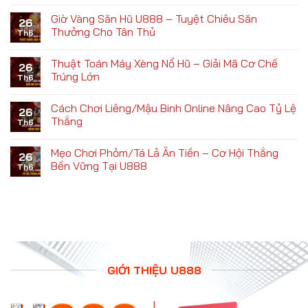
Với
Cá
Mẹo
Không
4
Đại
Bắn
có
Giờ Vàng Săn Hũ U888 – Tuyệt Chiêu Săn
Bước
Dương
Cá
bình
26
Hiệu
Sát
Ăn
luận
Thưởng Cho Tân Thủ
Th6
Quả
Mục
Tiền
ở
Tiêu
Thật
Cách
Không
2026
–
Hack
có
Thuật Toán Máy Xèng Nổ Hũ – Giải Mã Cơ Chế
Chiến
Game
bình
26
Thuật
Nổ
luận
Trúng Lớn
Th6
Hạ
Hũ
ở
Mục
Giật
Giờ
Không
Tiêu
Jackpot
Vàng
có
Cách Chơi Liêng/Mậu Binh Online Nâng Cao Tỷ Lệ
Nhanh
–
Săn
bình
26
Sự
Hũ
luận
Thắng
Th6
Thật
U888
ở
Bạn
–
Thuật
Không
Cần
Tuyệt
Toán
có
Mẹo Chơi Phỏm/Tá Lả Ăn Tiền – Cơ Hội Thắng
Biết
Chiêu
Máy
bình
26
Săn
Xèng
luận
Bền Vững Tại U888
Th6
Thưởng
Nổ
ở
Cho
Hũ
Cách
Không
Tân
–
Chơi
có
Thủ
Giải
Liêng/Mậu
bình
Mã
Binh
luận
Cơ
Online
ở
Chế
Nâng
Mẹo
Trúng
Cao
Chơi
Lớn
Tỷ
Phỏm/Tá
Lệ
Lả
Thắng
Ăn
GIỚI THIỆU U888
Tiền
–
Cơ
Hội
Thắng