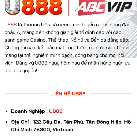
Bền
Vững
Tại
U888
U888
là thương hiệu cá cược trực tuyến uy tín hàng đầu
châu Á, mang đến không gian giải trí đỉnh cao với các
sảnh game Casino, Thể thao, Nổ hũ và Bắn cá đẳng cấp.
Chúng tôi cam kết bảo mật tuyệt đối, nạp rút siêu tốc và
mang lại trải nghiệm minh bạch, công bằng cho mọi hội
viên. Đăng ký U888 ngay hôm nay để nhận hàng ngàn ưu
đãi độc quyền!
LIÊN HỆ U888
Doanh Nghiệp :
U888
Địa Chỉ :
122 Cây Da, Tân Phú, Tân Đông Hiệp, Hồ
Chí Minh 75300, Vietnam