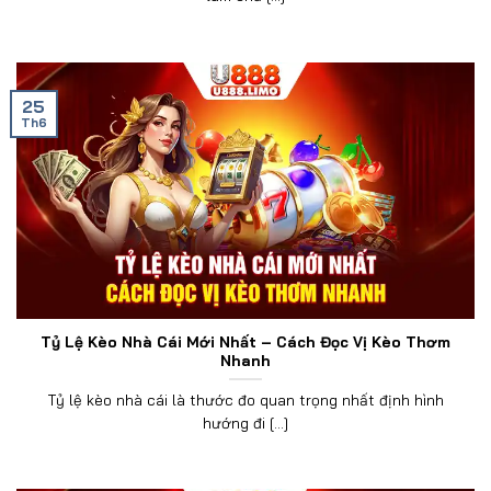
25
Th6
Tỷ Lệ Kèo Nhà Cái Mới Nhất – Cách Đọc Vị Kèo Thơm
Nhanh
Tỷ lệ kèo nhà cái là thước đo quan trọng nhất định hình
hướng đi [...]