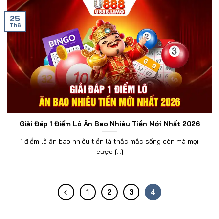
25
Th6
Giải Đáp 1 Điểm Lô Ăn Bao Nhiêu Tiền Mới Nhất 2026
1 điểm lô ăn bao nhiêu tiền là thắc mắc sống còn mà mọi
cược [...]
1
2
3
4